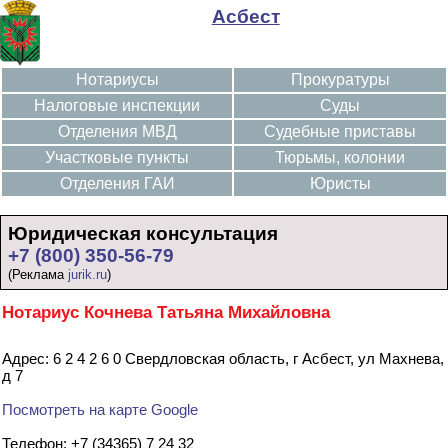
Асбест
Нотариусы
Прокуратуры
Налоговые инспекции
Суды
Отделения МВД
Судебные приставы
Участковые пункты
Тюрьмы, колонии
Отделения ГАИ
Юристы
Юридическая консультация
+7 (800) 350-56-79
(Реклама
jurik.ru
)
Нотариус Кочнева Татьяна Михайловна
Адрес: 6 2 4 2 6 0 Свердловская область, г Асбест, ул Махнева,
д 7
Посмотреть на карте Google
Телефон: +7 (34365) 7 24 32